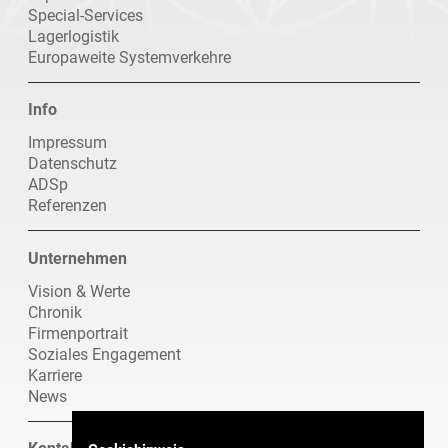
Special-Services
Lagerlogistik
Europaweite Systemverkehre
Info
Navigation
Impressum
überspringen
Datenschutz
ADSp
Referenzen
Unternehmen
Navigation
Vision & Werte
überspringen
Chronik
Firmenportrait
Soziales Engagement
Karriere
News
Kontakt