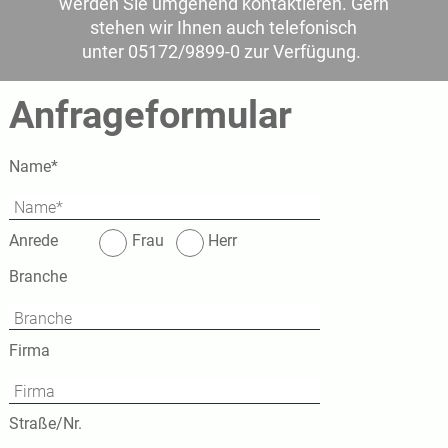
werden Sie umgehend kontaktieren. Gern
stehen wir Ihnen auch telefonisch
unter 05172/9899-0 zur Verfügung.
Anfrageformular
Pflichtfeld
Name
*
Anrede
Frau
Herr
Branche
Firma
Straße/Nr.