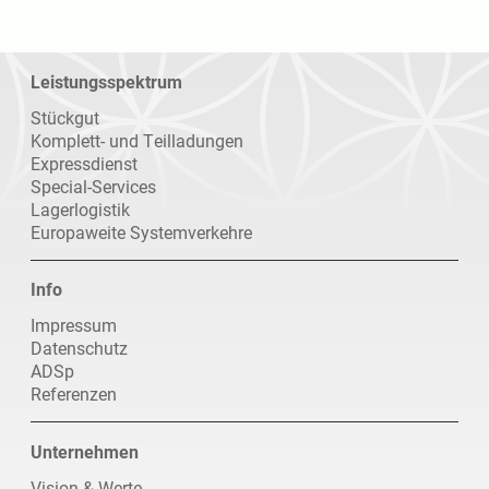
Leistungsspektrum
Navigation
Stückgut
überspringen
Komplett- und Teilladungen
Expressdienst
Special-Services
Lagerlogistik
Europaweite Systemverkehre
Info
Navigation
Impressum
überspringen
Datenschutz
ADSp
Referenzen
Unternehmen
Navigation
Vision & Werte